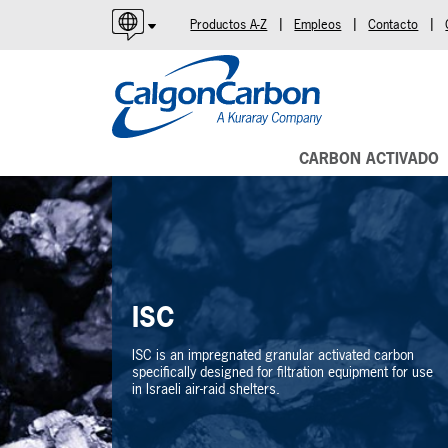
|
|
|
Productos A-Z
Empleos
Contacto
English
Español
Português
CARBON ACTIVADO
ISC
ISC is an impregnated granular activated carbon
specifically designed for filtration equipment for use
in Israeli air-raid shelters.